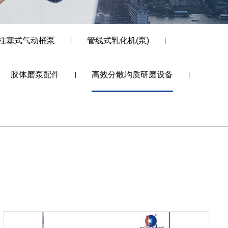
柱塞式气动桶泵
管线式乳化机(泵)
|
|
胶体磨泵配件
高效分散均质研磨设备
|
|