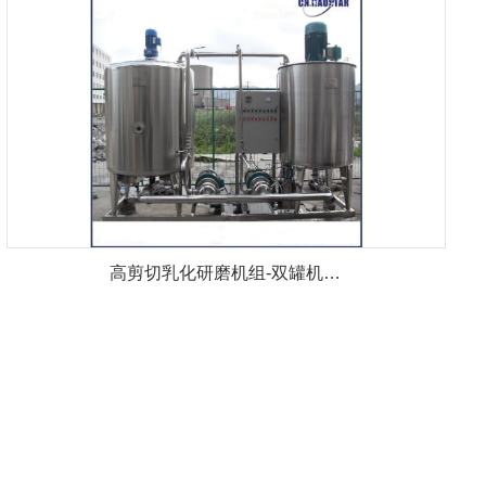
高剪切乳化研磨机组-双罐机…