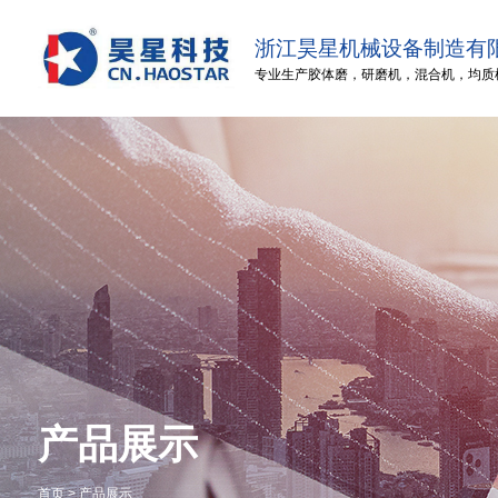
浙江昊星机械设备制造有
专业生产
胶体磨
，
研磨机
，
混合机
，
均质
产品展示
首页
>
产品展示