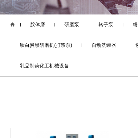
胶体磨
研磨泵
转子泵
粉
|
|
|
|
钛白炭黑研磨机(打浆泵)
自动洗罐器
|
|
乳品制药化工机械设备